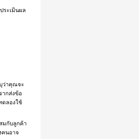
รประเมินผล
ุว่าคุณจะ
จากส่งข้อ
าทดลองใช้
สมกับลูกค้า
างคนอาจ