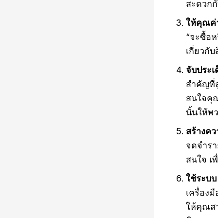
สะดวกกั
ให้คุณค
“จะซื้อห
เกี่ยวกั
จับประเ
สำคัญที่
สนใจคุณส
นั้นให้พ
สร้างควา
จดจำราย
สนใจ เพื
ใช้ระบบ
เครื่อง
ให้คุณส