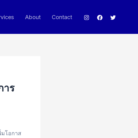
rvices
About
Contact
สการ
ิ่มโอกาส