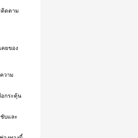
ารติดตาม
นเคยของ
ใจความ
่อกระตุ้น
ะชับและ
ช่องทางนี้