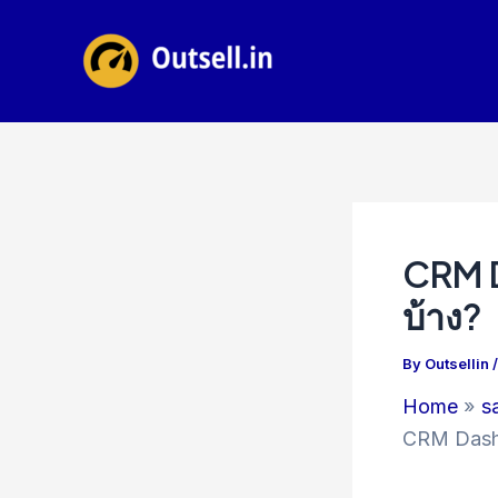
Skip
to
content
CRM D
บ้าง?
By
Outsellin
Home
s
CRM Dashbo