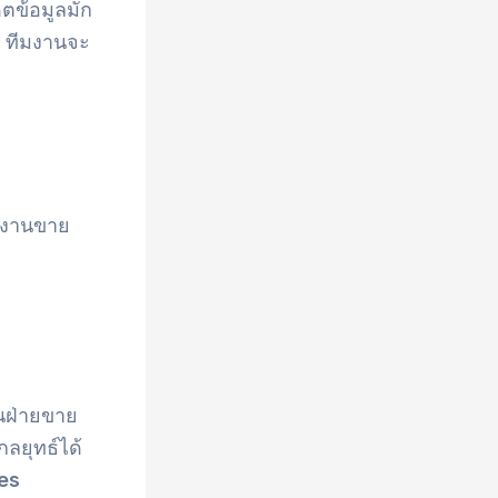
ตข้อมูลมัก
ทีมงานจะ
ักงานขาย
นฝ่ายขาย
กลยุทธ์ได้
es