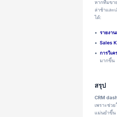
หากทีมขายย
ล่าช้าและเ
ได้:
รายงานแ
Sales 
การวิเค
มากขึ้น
สรุป
CRM das
เพราะช่วยใ
แม่นยำขึ้