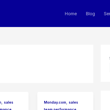
Home
Blog
Se
,
,
m
sales
Monday.com
sales
rmance
team performance