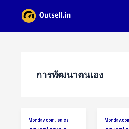
Skip
to
content
การพัฒนาตนเอง
,
Monday.com
sales
Monday.co
team performance
team perfo