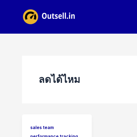
Skip
to
content
ลดได้ไหม
sales team
,
performance tracking