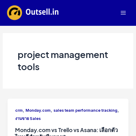
Skip
to
Mai
content
Men
project management
tools
,
,
,
crm
Monday.com
sales team performance tracking
งานขาย Sales
Monday.com vs Trello vs Asana: เลือกตัว