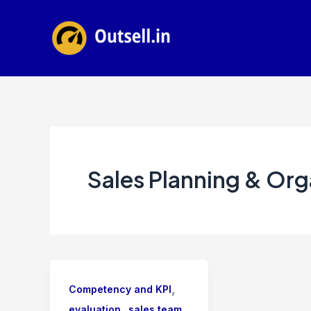
Skip
to
content
Sales Planning & Org
,
Competency and KPI
,
evaluation
sales team