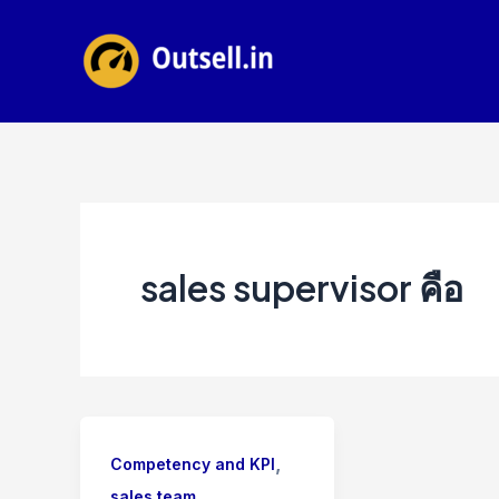
Skip
to
content
sales supervisor คือ
,
Competency and KPI
sales team